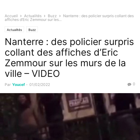
Accueil
Actualités
Buzz
Nanterre : des policier surpris collant des
affiches d’Eric Zemmour sur les...
Actualités
Buzz
Nanterre : des policier surpris
collant des affiches d’Eric
Zemmour sur les murs de la
ville – VIDEO
0
Par
Youcef
-
01/02/2022