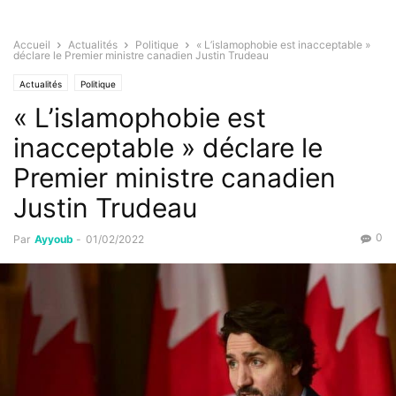
Accueil
Actualités
Politique
« L’islamophobie est inacceptable »
déclare le Premier ministre canadien Justin Trudeau
Actualités
Politique
« L’islamophobie est
inacceptable » déclare le
Premier ministre canadien
Justin Trudeau
0
Par
Ayyoub
-
01/02/2022