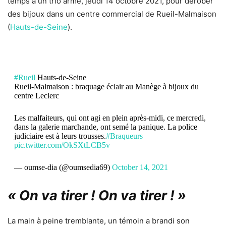
temps à un trio armé, jeudi 14 octobre 2021, pour dérober
des bijoux dans un centre commercial de Rueil-Malmaison
(
Hauts-de-Seine
).
#Rueil
Hauts-de-Seine
Rueil-Malmaison : braquage éclair au Manège à bijoux du
centre Leclerc
Les malfaiteurs, qui ont agi en plein après-midi, ce mercredi,
dans la galerie marchande, ont semé la panique. La police
judiciaire est à leurs trousses.
#Braqueurs
pic.twitter.com/OkSXtLCB5v
— oumse-dia (@oumsedia69)
October 14, 2021
« On va tirer ! On va tirer ! »
La main à peine tremblante, un témoin a brandi son