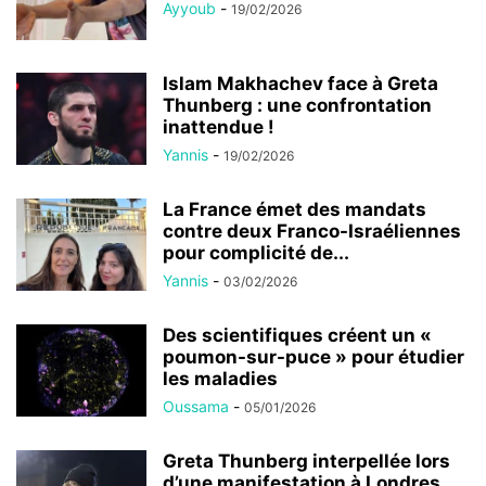
Ayyoub
-
19/02/2026
Islam Makhachev face à Greta
Thunberg : une confrontation
inattendue !
Yannis
-
19/02/2026
La France émet des mandats
contre deux Franco-Israéliennes
pour complicité de...
Yannis
-
03/02/2026
Des scientifiques créent un «
poumon-sur-puce » pour étudier
les maladies
Oussama
-
05/01/2026
Greta Thunberg interpellée lors
d’une manifestation à Londres