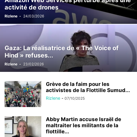
Amazon Web Services perturbé après une
activité de drones
Rizlene
-
24/03/2026
Gaza: La réalisatrice de « The Voice of
Hind » refuses...
Rizlene
-
23/02/2026
Grève de la faim pour les
activistes de la Flottille Sumud...
Rizlene
-
07/10/2025
Abby Martin accuse Israël de
maltraiter les militants de la
flottille...