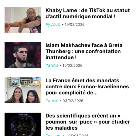
Khaby Lame : de TikTok au statut
d’actif numérique mondial !
Ayyoub
-
19/02/2026
Islam Makhachev face à Greta
Thunberg : une confrontation
inattendue !
Yannis
-
19/02/2026
La France émet des mandats
contre deux Franco-Israéliennes
pour complicité de...
Yannis
-
03/02/2026
Des scientifiques créent un «
poumon-sur-puce » pour étudier
les maladies
Oussama
-
05/01/2026