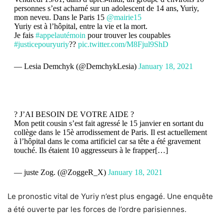
personnes s’est acharné sur un adolescent de 14 ans, Yuriy,
mon neveu. Dans le Paris 15
@mairie15
Yuriy est à l’hôpital, entre la vie et la mort.
Je fais
#appelautémoin
pour trouver les coupables
#justicepouryuriy
??
pic.twitter.com/M8Fjul9ShD
— Lesia Demchyk (@DemchykLesia)
January 18, 2021
?️ J’AI BESOIN DE VOTRE AIDE ?️
Mon petit cousin s’est fait agressé le 15 janvier en sortant du
collège dans le 15è arrodissement de Paris. Il est actuellement
à l’hôpital dans le coma artificiel car sa tête a été gravement
touché. Ils étaient 10 aggresseurs à le frapper[…]
— juste Zog. (@ZoggeR_X)
January 18, 2021
Le pronostic vital de Yuriy n’est plus engagé. Une enquête
a été ouverte par les forces de l’ordre parisiennes.