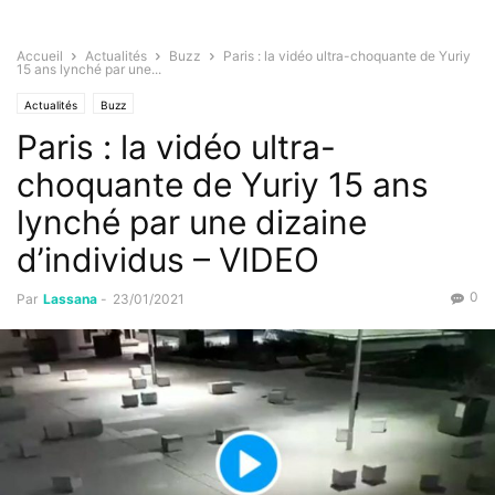
Accueil
Actualités
Buzz
Paris : la vidéo ultra-choquante de Yuriy
15 ans lynché par une...
Actualités
Buzz
Paris : la vidéo ultra-
choquante de Yuriy 15 ans
lynché par une dizaine
d’individus – VIDEO
0
Par
Lassana
-
23/01/2021