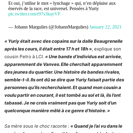
Et oui, j’utilise le mot « lynchage » qui, n’en déplaise aux
énervés de la race, est universel. Pensées à Yuriy
pic.twitter.com/r97s3kayVF
— Johann Margulies (@JohannMargulies)
January 22, 2021
« Yuriy était avec des copains sur la dalle Beaugrenelle
après les cours, il était entre 17 h et 18h »
,
explique son
cousin Petro à
LCI.
« Une bande d’individus est arrivée,
apparemment de Vanves. Elle cherchait apparemment
des jeunes du quartier. Une histoire de bandes rivales,
semble-t-il. Ils ont dû se dire que Yuriy faisait partie des
personnes qu’ils recherchaient. Et quand mon cousin a
voulu partir en courant, il est tombé au sol et là, ils l’ont
tabassé. Je ne crois vraiment pas que Yuriy soit d’un
quelconque manière mêlé à ce genre d’histoire. »
Sa mère sous le choc raconte :
« Quand je l’ai vu dans le