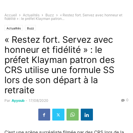
Accueil
Actualités
Buzz
« Restez fort. Servez avec honneur et
fidélité » : le préfet Klayman patron...
Actualités
Buzz
« Restez fort. Servez avec
honneur et fidélité » : le
préfet Klayman patron des
CRS utilise une formule SS
lors de son départ à la
retraite
0
Par
Ayyoub
-
17/08/2020
C’est une scène surréaliste filmée par des CRS lors de la