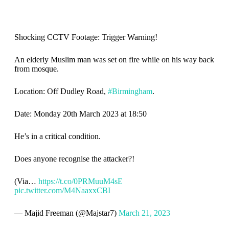
Shocking CCTV Footage: Trigger Warning!
An elderly Muslim man was set on fire while on his way back
from mosque.
Location: Off Dudley Road,
#Birmingham
.
Date: Monday 20th March 2023 at 18:50
He’s in a critical condition.
Does anyone recognise the attacker?!
(Via…
https://t.co/0PRMuuM4sE
pic.twitter.com/M4NaaxxCBI
— Majid Freeman (@Majstar7)
March 21, 2023