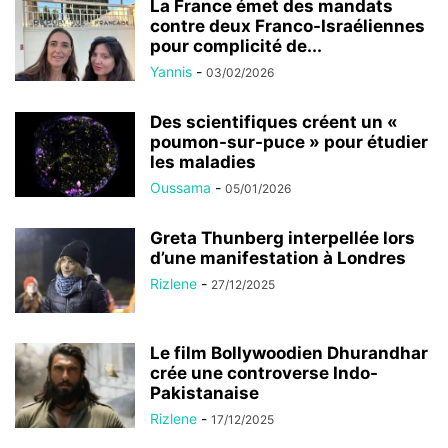
La France émet des mandats
contre deux Franco-Israéliennes
pour complicité de...
Yannis
-
03/02/2026
Des scientifiques créent un «
poumon-sur-puce » pour étudier
les maladies
Oussama
-
05/01/2026
Greta Thunberg interpellée lors
d’une manifestation à Londres
Rizlene
-
27/12/2025
Le film Bollywoodien Dhurandhar
crée une controverse Indo-
Pakistanaise
Rizlene
-
17/12/2025