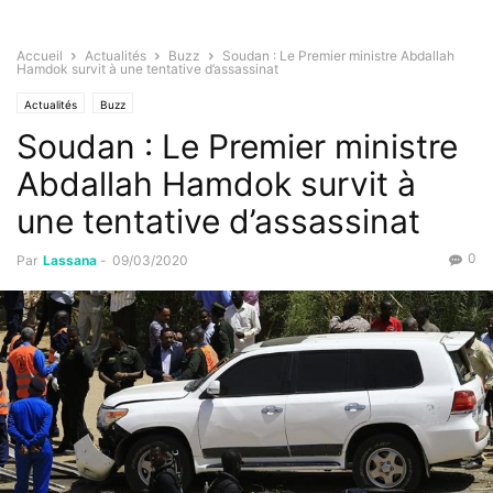
Accueil
Actualités
Buzz
Soudan : Le Premier ministre Abdallah
Hamdok survit à une tentative d’assassinat
Actualités
Buzz
Soudan : Le Premier ministre
Abdallah Hamdok survit à
une tentative d’assassinat
0
Par
Lassana
-
09/03/2020