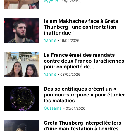
Ayyoub
-
19/02/2026
Islam Makhachev face à Greta
Thunberg : une confrontation
inattendue !
Yannis
-
19/02/2026
La France émet des mandats
contre deux Franco-Israéliennes
pour complicité de...
Yannis
-
03/02/2026
Des scientifiques créent un «
poumon-sur-puce » pour étudier
les maladies
Oussama
-
05/01/2026
Greta Thunberg interpellée lors
d’une manifestation à Londres