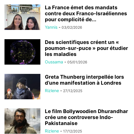
La France émet des mandats
contre deux Franco-Israéliennes
pour complicité de...
Yannis
-
03/02/2026
Des scientifiques créent un «
poumon-sur-puce » pour étudier
les maladies
Oussama
-
05/01/2026
Greta Thunberg interpellée lors
d’une manifestation à Londres
Rizlene
-
27/12/2025
Le film Bollywoodien Dhurandhar
crée une controverse Indo-
Pakistanaise
Rizlene
-
17/12/2025