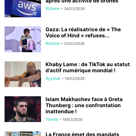
après une activité de drones
Rizlene
-
24/03/2026
Gaza: La réalisatrice de « The
Voice of Hind » refuses...
Rizlene
-
23/02/2026
Khaby Lame : de TikTok au statut
d’actif numérique mondial !
Ayyoub
-
19/02/2026
Islam Makhachev face à Greta
Thunberg : une confrontation
inattendue !
Yannis
-
19/02/2026
La France émet des mandats