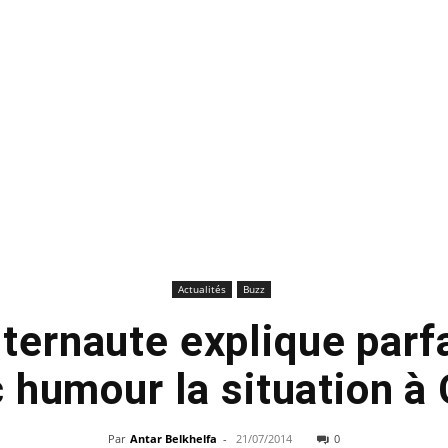
Actualités
Buzz
nternaute explique parf
 humour la situation à
Par
Antar Belkhelfa
-
21/07/2014
0