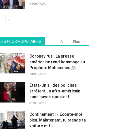
03/08/2026
LES PLUS POPULAIRES
All
Plus
Coronavirus : La presse
américaine rend hommage au
Prophète Mohammed ﷺ
24/03/2020
Etats-Unis : des policiers
arrêtent un afro-américain
sans savoir que c’est...
01/06/2020
Confinement : « Ecoute-moi
bien. Maintenant, tu prends ta
voiture et tu...