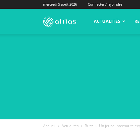
mercredi 5 août 2026
Connecter / rejoindre
alNas.fr
ACTUALITÉS
RE
Accueil
Actualités
Buzz
Un jeune internaute ex