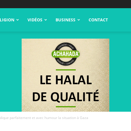
LIGION
VIDÉOS
BUSINESS
CONTACT
plique parfaitement et avec humour la situation à Gaza