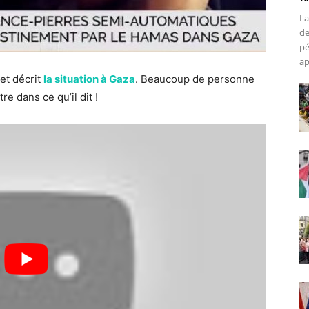
La
de
pé
ap
et décrit
la situation à Gaza
. Beaucoup de personne
e dans ce qu’il dit !