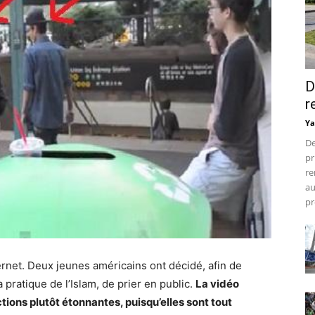
D
r
Ya
De
pr
re
au
pr
ternet. Deux jeunes américains ont décidé, afin de
 pratique de l’Islam, de prier en public.
La vidéo
ons plutôt étonnantes, puisqu’elles sont tout