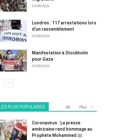
03/08/2026
Londres : 117 arrestations lors
d’un rassemblement
03/08/2026
Manifestation à Stockholm
pour Gaza
03/08/2026
LES PLUS POPULAIRES
All
Plus
Coronavirus : La presse
américaine rend hommage au
Prophète Mohammed ﷺ