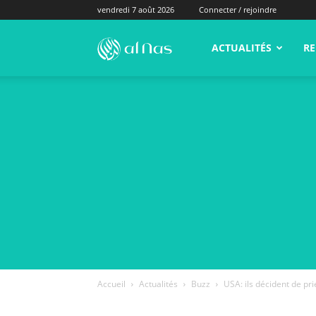
vendredi 7 août 2026
Connecter / rejoindre
alNas.fr
ACTUALITÉS
RE
Accueil
Actualités
Buzz
USA: ils décident de pri