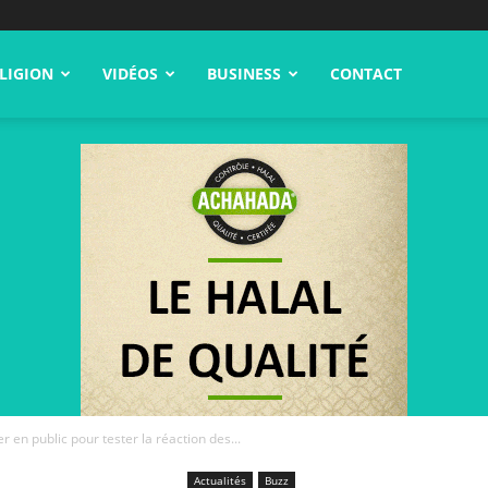
LIGION
VIDÉOS
BUSINESS
CONTACT
er en public pour tester la réaction des...
Actualités
Buzz