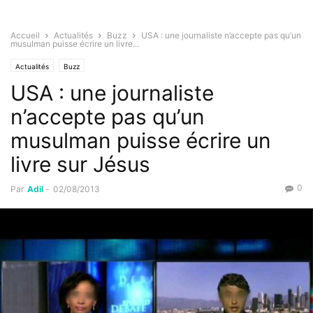
Accueil
Actualités
Buzz
USA : une journaliste n’accepte pas qu’un
musulman puisse écrire un livre...
Actualités
Buzz
USA : une journaliste
n’accepte pas qu’un
musulman puisse écrire un
livre sur Jésus
0
Par
Adil
-
02/08/2013