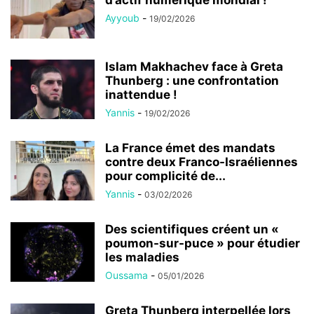
d’actif numérique mondial !
Ayyoub
-
19/02/2026
Islam Makhachev face à Greta
Thunberg : une confrontation
inattendue !
Yannis
-
19/02/2026
La France émet des mandats
contre deux Franco-Israéliennes
pour complicité de...
Yannis
-
03/02/2026
Des scientifiques créent un «
poumon-sur-puce » pour étudier
les maladies
Oussama
-
05/01/2026
Greta Thunberg interpellée lors