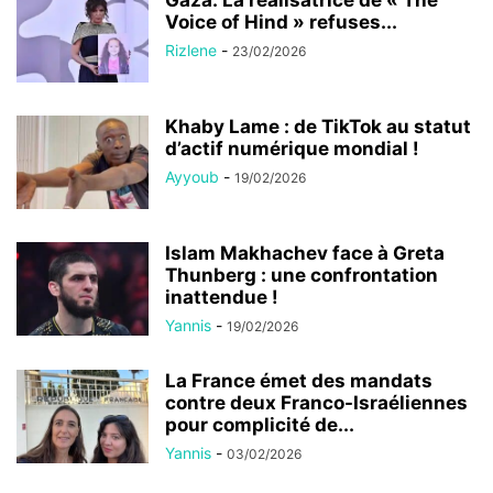
Gaza: La réalisatrice de « The
Voice of Hind » refuses...
Rizlene
-
23/02/2026
Khaby Lame : de TikTok au statut
d’actif numérique mondial !
Ayyoub
-
19/02/2026
Islam Makhachev face à Greta
Thunberg : une confrontation
inattendue !
Yannis
-
19/02/2026
La France émet des mandats
contre deux Franco-Israéliennes
pour complicité de...
Yannis
-
03/02/2026