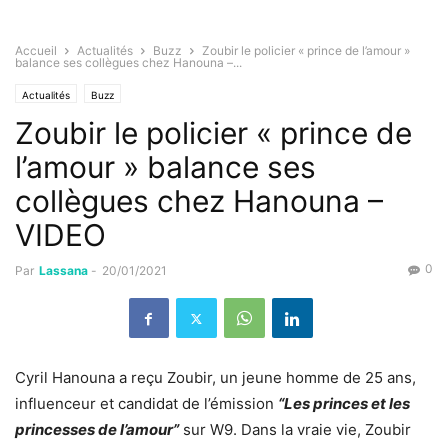
Accueil
Actualités
Buzz
Zoubir le policier « prince de l’amour »
balance ses collègues chez Hanouna –...
Actualités
Buzz
Zoubir le policier « prince de
l’amour » balance ses
collègues chez Hanouna –
VIDEO
0
Par
Lassana
-
20/01/2021
Cyril Hanouna a reçu Zoubir, un jeune homme de 25 ans,
influenceur et candidat de l’émission
“Les princes et les
princesses de l’amour”
sur W9. Dans la vraie vie, Zoubir