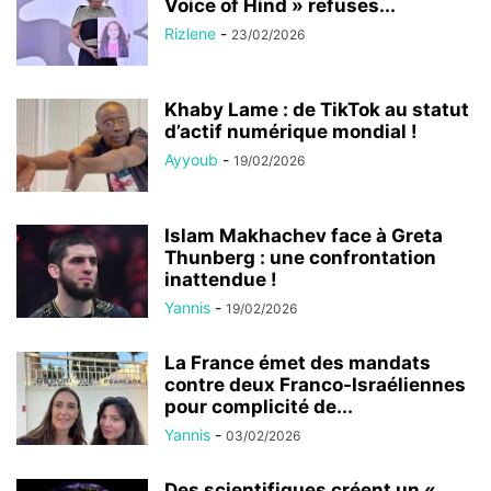
Voice of Hind » refuses...
Rizlene
-
23/02/2026
Khaby Lame : de TikTok au statut
d’actif numérique mondial !
Ayyoub
-
19/02/2026
Islam Makhachev face à Greta
Thunberg : une confrontation
inattendue !
Yannis
-
19/02/2026
La France émet des mandats
contre deux Franco-Israéliennes
pour complicité de...
Yannis
-
03/02/2026
Des scientifiques créent un «