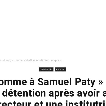
l Paty » : un père d’élève en détention après...
Actualités
En vrac
comme à Samuel Paty » 
 détention après avoir
recteur et une institutr