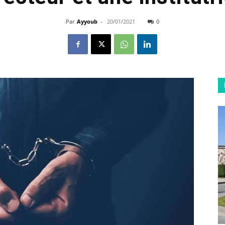
Par
Ayyoub
-
20/01/2021
0