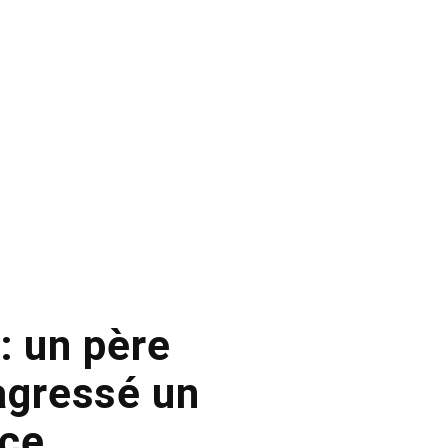
: un père
 agressé un
ice