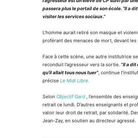
l’agresseur est un élève de CP suivi par une
passera plus le portail de son école. “Il a di
visiter les services sociaux.”
L’homme aurait retiré son masque et violemm
proférant des menaces de mort, devant les y
Face à cette scène, une autre institutrice s
reconduit l’agresseur vers la sortie.
“
Il a di
qu’il allait tous nous tuer”
, continue l’instit
précise
Le Midi Libre.
Selon
Objectif Gard
, l’ensemble des enseig
retrait ce lundi. D’autres enseignants et pro
valoir leur droit de retrait, par solidarité. 
Jean-Zay, en soutien au directeur agressé.