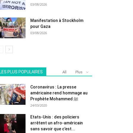
03/08/2026
Manifestation à Stockholm
pour Gaza
03/08/2026
LES PLUS POPULAIRES
All
Plus
Coronavirus : La presse
américaine rend hommage au
Prophète Mohammed ﷺ
24/03/2020
Etats-Unis : des policiers
arrêtent un afro-américain
sans savoir que c’est...