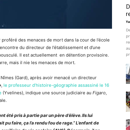
D
r
Ya
De
pr
 proféré des menaces de mort dans la cour de l’école
re
’encontre du directeur de l’établissement et d’une
au
pr
 bousculé. Il est actuellement
en détention provisoire.
arre, mais il nie les menaces de mort.
 Nîmes (Gard), après avoir menacé un directeur
»
,
le professeur d’histoire-géographie assassiné le 16
e
(Yvelines), indique une source judiciaire au
Figaro
,
ale.
 été pris à partie par un père d’élève. Ils lui
it pu faire, ça l’a rendu fou de rage.” L’enfant de