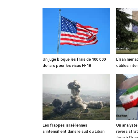
Un juge bloque les frais de 100 000
L’Iran mena
dollars pour les visas H-1B
câbles inte
Les frappes israéliennes
Un analyste
s’intensifient dans le sud du Liban
revers stra
face à l’Iran