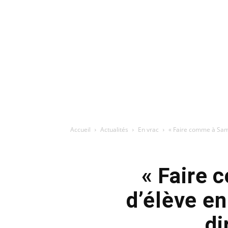
Accueil
Actualités
En vrac
« Faire comme à Samue
« Faire 
d’élève en
di