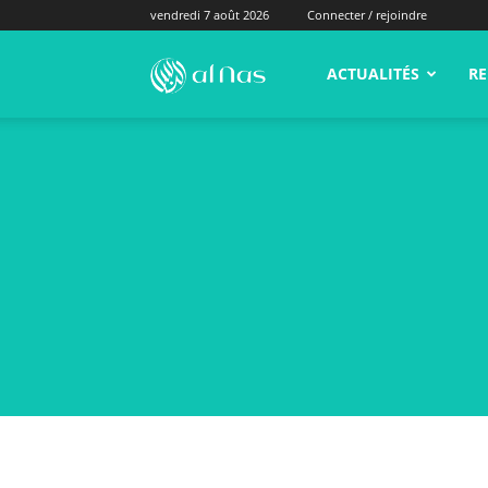
vendredi 7 août 2026
Connecter / rejoindre
alNas.fr
ACTUALITÉS
RE