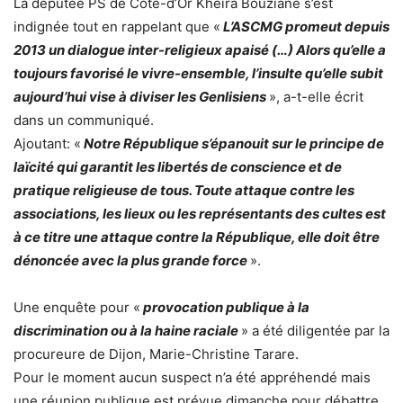
La députée PS de Côte-d’Or Kheira Bouziane s’est
indignée tout en rappelant que «
L’ASCMG promeut depuis
2013 un dialogue inter-religieux apaisé (…) Alors qu’elle a
toujours favorisé le vivre-ensemble, l’insulte qu’elle subit
aujourd’hui vise à diviser les Genlisiens
», a-t-elle écrit
dans un communiqué.
Ajoutant: «
Notre République s’épanouit sur le principe de
laïcité qui garantit les libertés de conscience et de
pratique religieuse de tous. Toute attaque contre les
associations, les lieux ou les représentants des cultes est
à ce titre une attaque contre la République, elle doit être
dénoncée avec la plus grande force
».
Une enquête pour «
provocation publique à la
discrimination ou à la haine raciale
» a été diligentée par la
procureure de Dijon, Marie-Christine Tarare.
Pour le moment aucun suspect n’a été appréhendé mais
une réunion publique est prévue dimanche pour débattre