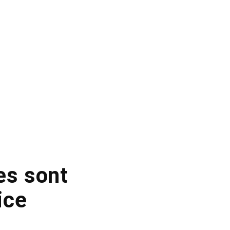
es sont
ice