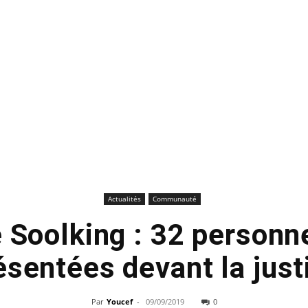
Actualités
Communauté
e Soolking : 32 personn
ésentées devant la just
Par
Youcef
-
09/09/2019
0