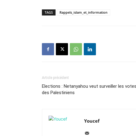
TAGS
Rappels_islam_et_information
Article précédent
Elections : Netanyahou veut surveiller les vote
des Palestiniens
Youcef