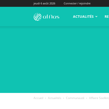
jeudi 6 août 2026
Connecter / rejoindre
alNas.fr
ACTUALITÉS
RE
Accueil
Actualités
Communauté
Affaire Soolki