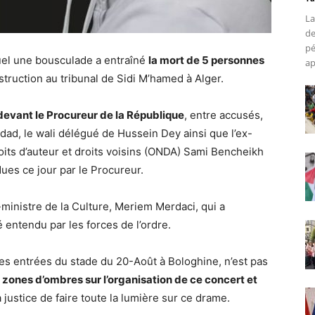
La
de
pé
quel une bousculade a entraîné
la mort de 5 personnes
ap
truction au tribunal de Sidi M’hamed à Alger.
devant le Procureur de la République
, entre accusés,
zdad, le wali délégué de Hussein Dey ainsi que l’ex-
roits d’auteur et droits voisins (ONDA) Sami Bencheikh
ues ce jour par le Procureur.
ministre de la Culture, Meriem Merdaci, qui a
entendu par les forces de l’ordre.
 des entrées du stade du 20-Août à Bologhine, n’est pas
es zones d’ombres sur l’organisation de ce concert et
a justice de faire toute la lumière sur ce drame.