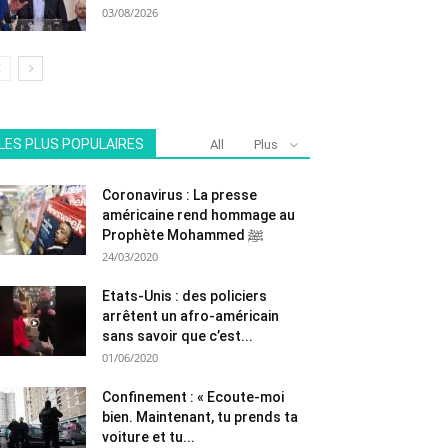
03/08/2026
LES PLUS POPULAIRES
All
Plus
Coronavirus : La presse
américaine rend hommage au
Prophète Mohammed ﷺ
24/03/2020
Etats-Unis : des policiers
arrêtent un afro-américain
sans savoir que c’est...
01/06/2020
Confinement : « Ecoute-moi
bien. Maintenant, tu prends ta
voiture et tu...