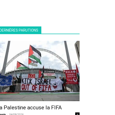
DERNIÈRES PARUTIONS
a Palestine accuse la FIFA
nnis
-
04/08/2026
0