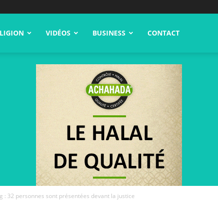
LIGION
VIDÉOS
BUSINESS
CONTACT
ng : 32 personnes sont présentées devant la justice