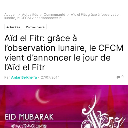
Accueil
Actualités
Communauté
Aïd el Fitr: grâce à l’observation
lunaire, le CFCM vient d’annoncer le...
Actualités
Communauté
Aïd el Fitr: grâce à
l’observation lunaire, le CFCM
vient d’annoncer le jour de
l’Aïd el Fitr
0
Par
Antar Belkhelfa
-
27/07/2014