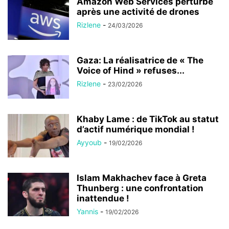
Amazon Web Services perturbé
après une activité de drones
Rizlene
-
24/03/2026
Gaza: La réalisatrice de « The
Voice of Hind » refuses...
Rizlene
-
23/02/2026
Khaby Lame : de TikTok au statut
d’actif numérique mondial !
Ayyoub
-
19/02/2026
Islam Makhachev face à Greta
Thunberg : une confrontation
inattendue !
Yannis
-
19/02/2026