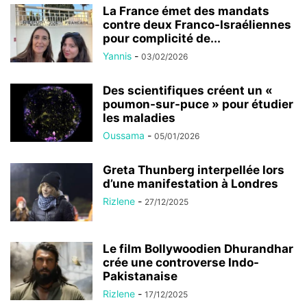
La France émet des mandats
contre deux Franco-Israéliennes
pour complicité de...
Yannis
-
03/02/2026
Des scientifiques créent un «
poumon-sur-puce » pour étudier
les maladies
Oussama
-
05/01/2026
Greta Thunberg interpellée lors
d’une manifestation à Londres
Rizlene
-
27/12/2025
Le film Bollywoodien Dhurandhar
crée une controverse Indo-
Pakistanaise
Rizlene
-
17/12/2025