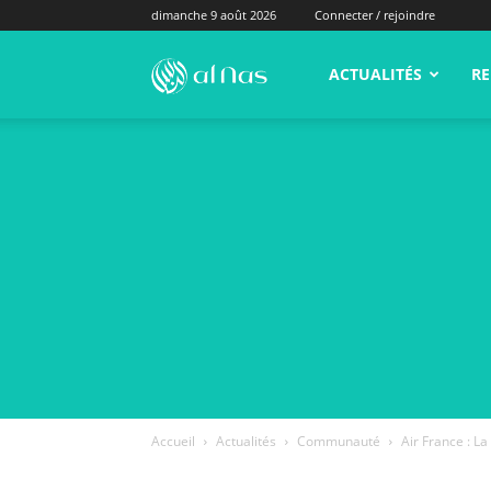
dimanche 9 août 2026
Connecter / rejoindre
alNas.fr
ACTUALITÉS
RE
Accueil
Actualités
Communauté
Air France : L