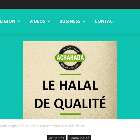
LIGION
VIDÉOS
BUSINESS
CONTACT
a compagnie aérienne suspend tous ses vols de et...
Actualités
Communauté