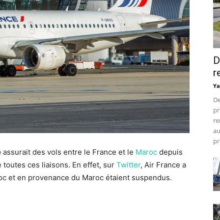
D
r
Ya
De
pr
re
au
pr
e
assurait des vols entre le France et le
Maroc
depuis
toutes ces liaisons. En effet, sur
Twitter
, Air France a
aroc et en provenance du Maroc étaient suspendus.