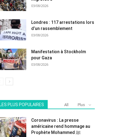
03/08/2026
Londres : 117 arrestations lors
d’un rassemblement
03/08/2026
Manifestation à Stockholm
pour Gaza
03/08/2026
LES PLUS POPULAIRES
All
Plus
Coronavirus : La presse
américaine rend hommage au
Prophète Mohammed ﷺ