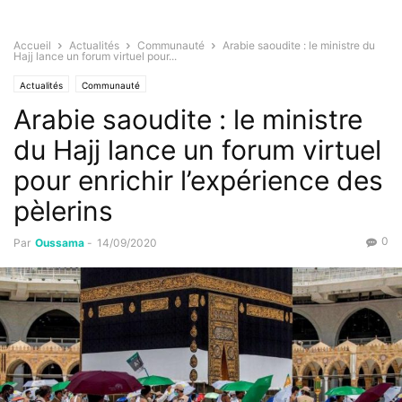
Accueil
Actualités
Communauté
Arabie saoudite : le ministre du
Hajj lance un forum virtuel pour...
Actualités
Communauté
Arabie saoudite : le ministre
du Hajj lance un forum virtuel
pour enrichir l’expérience des
pèlerins
0
Par
Oussama
-
14/09/2020