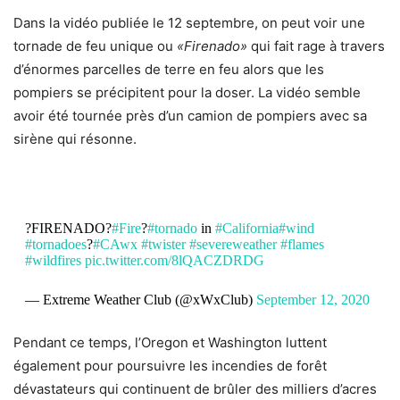
Dans la vidéo publiée le 12 septembre, on peut voir une
tornade de feu unique ou
«Firenado»
qui fait rage à travers
d’énormes parcelles de terre en feu alors que les
pompiers se précipitent pour la doser. La vidéo semble
avoir été tournée près d’un camion de pompiers avec sa
sirène qui résonne.
?FIRENADO?
#Fire
?️
#tornado
in
#California
#wind
#tornadoes
?
#CAwx
#twister
#severeweather
#flames
#wildfires
pic.twitter.com/8lQACZDRDG
— Extreme Weather Club (@xWxClub)
September 12, 2020
Pendant ce temps, l’Oregon et Washington luttent
également pour poursuivre les incendies de forêt
dévastateurs qui continuent de brûler des milliers d’acres