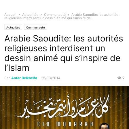
Accueil
Actualités
Communauté
Arabie Saoudite: les autorités
religieuses interdisent un dessin animé qui s’inspire de...
Actualités
Communauté
Arabie Saoudite: les autorités
religieuses interdisent un
dessin animé qui s’inspire de
l’Islam
0
Par
Antar Belkhelfa
-
25/03/2014