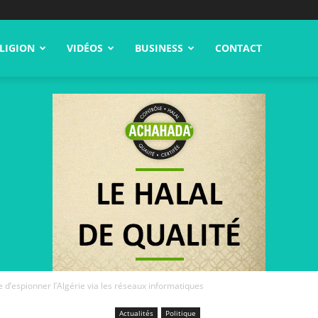
LIGION
VIDÉOS
BUSINESS
CONTACT
 d’espionner l’Algérie via les réseaux informatiques
Actualités
Politique