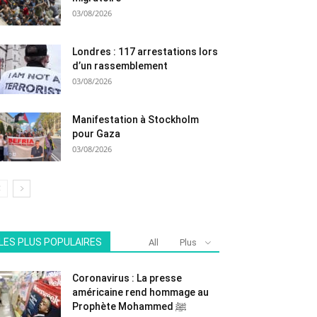
03/08/2026
Londres : 117 arrestations lors
d’un rassemblement
03/08/2026
Manifestation à Stockholm
pour Gaza
03/08/2026
LES PLUS POPULAIRES
All
Plus
Coronavirus : La presse
américaine rend hommage au
Prophète Mohammed ﷺ