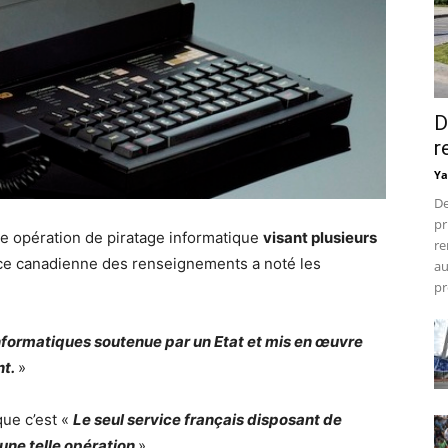
D
r
Ya
De
pr
une opération de piratage informatique
visant plusieurs
re
nce canadienne des renseignements a noté les
au
pr
 informatiques soutenue par un Etat et mis en œuvre
t.
»
que c’est «
Le seul service français disposant de
une telle opération
».