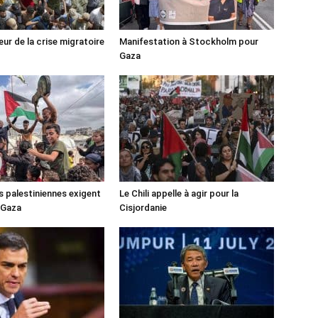
ur de la crise migratoire
Manifestation à Stockholm pour
Gaza
s palestiniennes exigent
Le Chili appelle à agir pour la
 Gaza
Cisjordanie