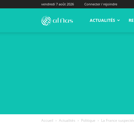
vendredi 7 août 2026
Connecter / rejoindre
alNas.fr
ACTUALITÉS
RE
Accueil
Actualités
Politique
La France suspectée