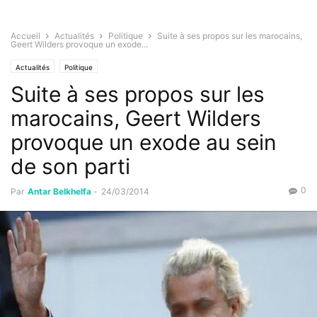
Accueil
Actualités
Politique
Suite à ses propos sur les marocains,
Geert Wilders provoque un exode...
Actualités
Politique
Suite à ses propos sur les
marocains, Geert Wilders
provoque un exode au sein
de son parti
0
Par
Antar Belkhelfa
-
24/03/2014