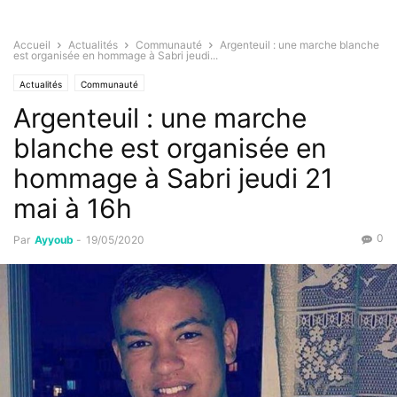
Accueil
Actualités
Communauté
Argenteuil : une marche blanche
est organisée en hommage à Sabri jeudi...
Actualités
Communauté
Argenteuil : une marche
blanche est organisée en
hommage à Sabri jeudi 21
mai à 16h
0
Par
Ayyoub
-
19/05/2020