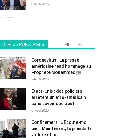
03/08/2026
LES PLUS POPULAIRES
All
Plus
Coronavirus : La presse
américaine rend hommage au
Prophète Mohammed ﷺ
24/03/2020
Etats-Unis : des policiers
arrêtent un afro-américain
sans savoir que c’est...
01/06/2020
Confinement : « Ecoute-moi
bien. Maintenant, tu prends ta
voiture et tu...