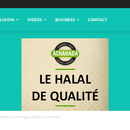
LIGION
VIDÉOS
BUSINESS
CONTACT
slam est la religion la plus à craindre...