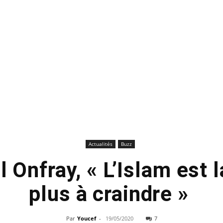
Actualités
Buzz
 Onfray, « L’Islam est la
plus à craindre »
Par
Youcef
-
19/05/2020
7