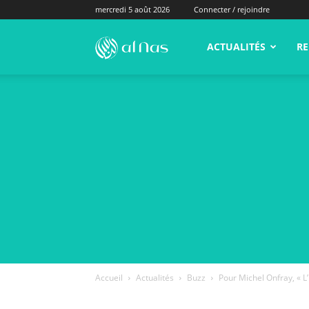
mercredi 5 août 2026
Connecter / rejoindre
alNas.fr
ACTUALITÉS
RE
Accueil
Actualités
Buzz
Pour Michel Onfray, « L’I