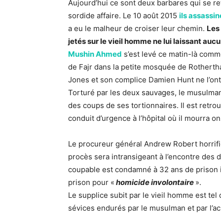
Aujourd’hui ce sont deux barbares qui se r
sordide affaire. Le 10 août 2015
ils assass
a eu le malheur de croiser leur chemin.
Les
jetés sur le vieil homme ne lui laissant au
Mushin Ahmed
s’est levé ce matin-là comme 
de Fajr dans la petite mosquée de Rothert
Jones et son complice Damien Hunt ne l’ont p
Torturé par les deux sauvages, le musulman 
des coups de ses tortionnaires. Il est retr
conduit d’urgence à l’hôpital où il mourra on
Le procureur général Andrew Robert horrifi
procès sera intransigeant à l’encontre des
coupable est condamné à 32 ans de prison i
prison pour «
homicide involontaire
».
Le supplice subit par le vieil homme est te
sévices endurés par le musulman et par l’