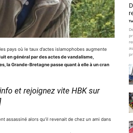
D
r
Ya
De
pr
re
au
e des pays où le taux d’actes islamophobes augmente
pr
aduit en général par des actes de vandalisme,
tes, la Grande-Bretagne passe quant à elle à un cran
nfo et rejoignez vite HBK sur
]
ent assassiné alors qu’il revenait de chez un ami dans