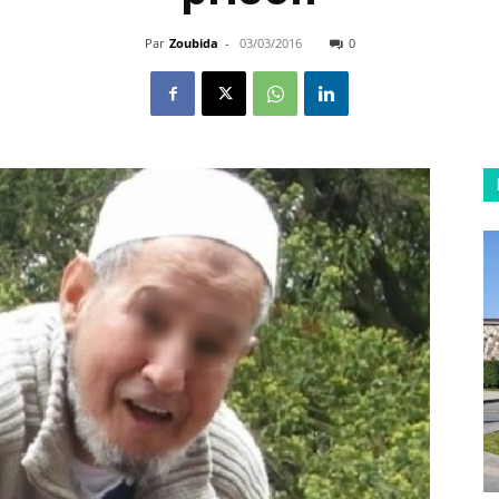
Par
Zoubida
-
03/03/2016
0