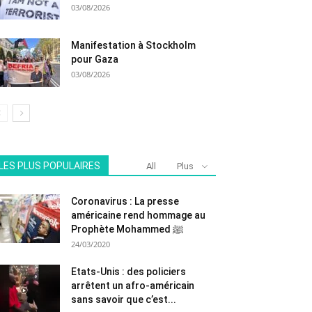
03/08/2026
Manifestation à Stockholm
pour Gaza
03/08/2026
LES PLUS POPULAIRES
All
Plus
Coronavirus : La presse
américaine rend hommage au
Prophète Mohammed ﷺ
24/03/2020
Etats-Unis : des policiers
arrêtent un afro-américain
sans savoir que c’est...