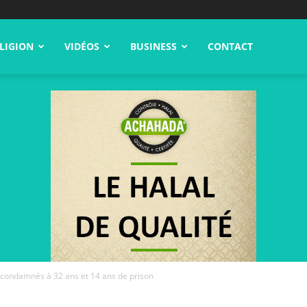
LIGION
VIDÉOS
BUSINESS
CONTACT
 condamnés à 32 ans et 14 ans de prison