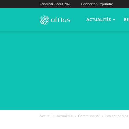
vendredi 7 août 2026
Connecter / rejoindre
alNas.fr
ACTUALITÉS
RE
Accueil
Actualités
Communauté
Les coupables