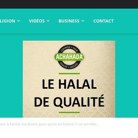
LIGION
VIDÉOS
BUSINESS
CONTACT
 à l’arme nucléaire pour qu’on en finisse !» Le terrible...