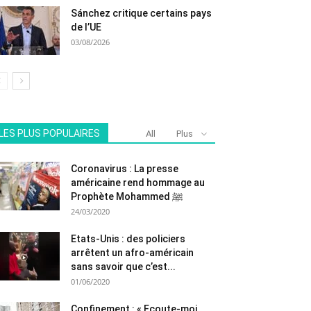
Sánchez critique certains pays
de l’UE
03/08/2026
LES PLUS POPULAIRES
All
Plus
Coronavirus : La presse
américaine rend hommage au
Prophète Mohammed ﷺ
24/03/2020
Etats-Unis : des policiers
arrêtent un afro-américain
sans savoir que c’est...
01/06/2020
Confinement : « Ecoute-moi