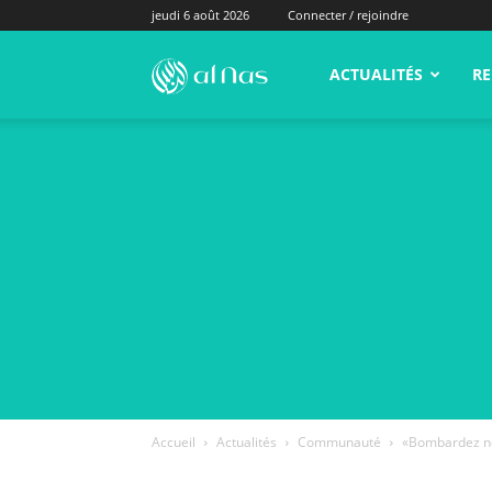
jeudi 6 août 2026
Connecter / rejoindre
alNas.fr
ACTUALITÉS
RE
Accueil
Actualités
Communauté
«Bombardez nous