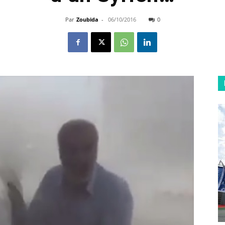
Par
Zoubida
-
06/10/2016
0