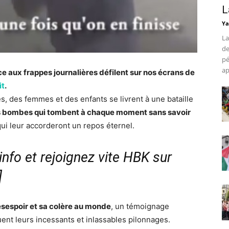
L
Ya
La
de
pé
ap
e aux frappes journalières défilent sur nos écrans de
it
.
, des femmes et des enfants se livrent à une bataille
s bombes qui tombent à chaque moment sans savoir
 qui leur accorderont un repos éternel.
nfo et rejoignez vite HBK sur
]
ésespoir et sa colère au monde
, un témoignage
uent leurs incessants et inlassables pilonnages.