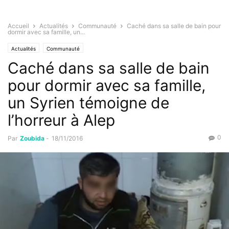
Accueil
Actualités
Communauté
Caché dans sa salle de bain pour
dormir avec sa famille, un...
Actualités
Communauté
Caché dans sa salle de bain
pour dormir avec sa famille,
un Syrien témoigne de
l’horreur à Alep
0
Par
Zoubida
-
18/11/2016