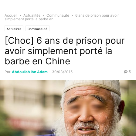
Accueil
Actualités
Communauté
6 ans de prison pour avoir
simplement porté la barbe en...
Actualités
Communauté
[Choc] 6 ans de prison pour
avoir simplement porté la
barbe en Chine
0
Par
Abdoullah Ibn Adam
-
30/03/2015