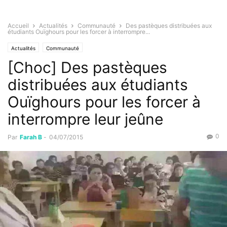
Accueil
Actualités
Communauté
Des pastèques distribuées aux
étudiants Ouïghours pour les forcer à interrompre...
Actualités
Communauté
[Choc] Des pastèques
distribuées aux étudiants
Ouïghours pour les forcer à
interrompre leur jeûne
0
Par
Farah B
-
04/07/2015