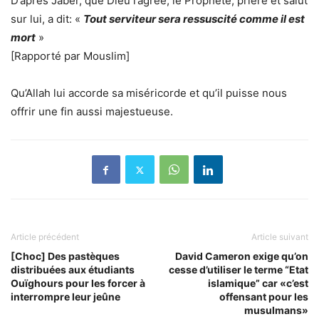
D’après Jaber, que Dieu l’agrée, le Prophète, prière et salut
sur lui, a dit: «
Tout serviteur sera ressuscité comme il est
mort
»
[Rapporté par Mouslim]
Qu’Allah lui accorde sa miséricorde et qu’il puisse nous
offrir une fin aussi majestueuse.
Article précédent
Article suivant
[Choc] Des pastèques
David Cameron exige qu’on
distribuées aux étudiants
cesse d’utiliser le terme “Etat
Ouïghours pour les forcer à
islamique” car «c’est
interrompre leur jeûne
offensant pour les
musulmans»