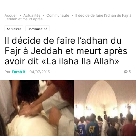
Accueil
Actualités
Communauté
Il décide de faire l’adhan du Fajr à
Jeddah et meurt après...
Actualités
Communauté
Il décide de faire l’adhan du
Fajr à Jeddah et meurt après
avoir dit «La ilaha Ila Allah»
0
Par
Farah B
-
04/07/2015