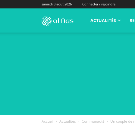
samedi 8 août 2026
Connecter / rejoindre
alNas.fr
ACTUALITÉS
RE
Accueil
Actualités
Communauté
Un couple de m