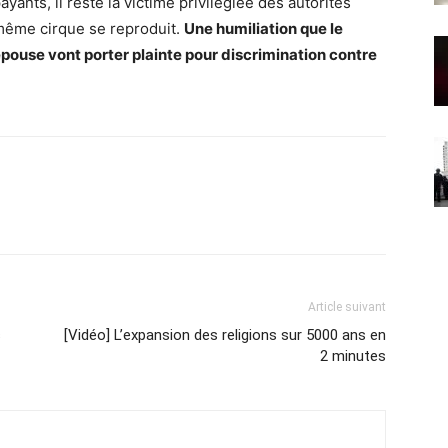
nts, il reste la victime privilégiée des autorités
même cirque se reproduit.
Une humiliation que le
épouse vont porter plainte pour discrimination contre
Article suivant
s
[Vidéo] L’expansion des religions sur 5000 ans en
2 minutes