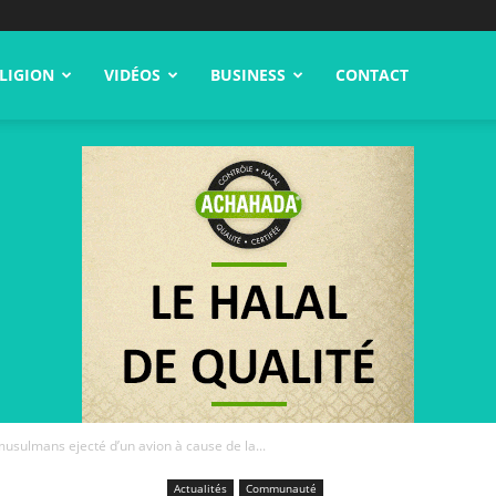
LIGION
VIDÉOS
BUSINESS
CONTACT
usulmans ejecté d’un avion à cause de la...
Actualités
Communauté