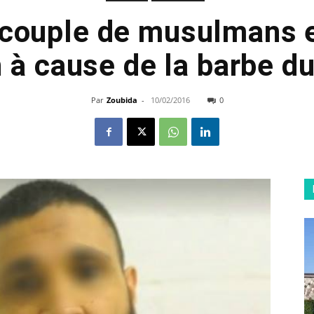
 couple de musulmans e
 à cause de la barbe d
Par
Zoubida
-
10/02/2016
0