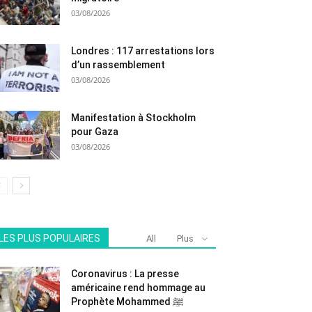
03/08/2026
Londres : 117 arrestations lors
d’un rassemblement
03/08/2026
Manifestation à Stockholm
pour Gaza
03/08/2026
LES PLUS POPULAIRES
All
Plus
Coronavirus : La presse
américaine rend hommage au
Prophète Mohammed ﷺ