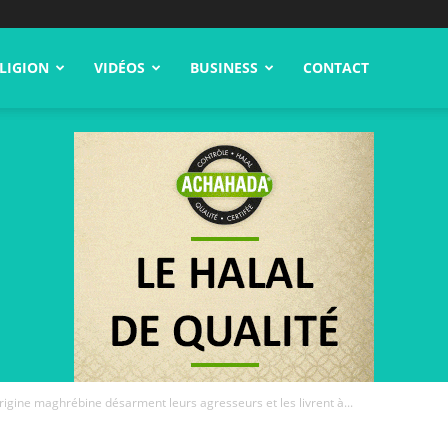
LIGION
VIDÉOS
BUSINESS
CONTACT
rigine maghrébine désarment leurs agresseurs et les livrent à...