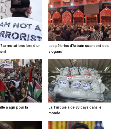
7 arrestations lors d’un
Les pèlerins d’Arbaïn scandent des
ment
slogans
lle à agir pour la
La Turquie aide 85 pays dans le
monde