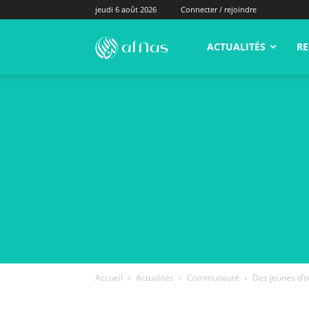
jeudi 6 août 2026
Connecter / rejoindre
alNas.fr
ACTUALITÉS
RE
Accueil
Actualités
Communauté
Des jeunes d’o