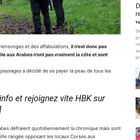
D
r
Ya
De
pr
re
 mensonges et des affabulations,
il n’est donc pas
au
ôle aux Arabes n’ont pas vraiment la côte et sont
pr
s paysages a décidé de se payer la peau de tous les
nfo et rejoignez vite HBK sur
]
abes défraient quotidiennement la chronique mais sont
ille rangée opposant les locaux Corses aux