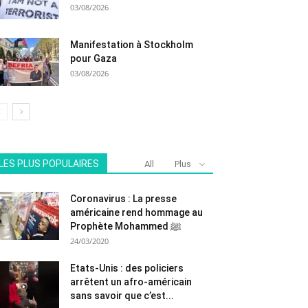
03/08/2026
Manifestation à Stockholm
pour Gaza
03/08/2026
LES PLUS POPULAIRES
All
Plus
Coronavirus : La presse
américaine rend hommage au
Prophète Mohammed ﷺ
24/03/2020
Etats-Unis : des policiers
arrêtent un afro-américain
sans savoir que c’est...