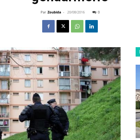
Par
Zoubida
-
20/08/2016
0