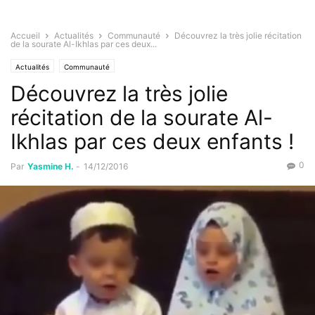
Accueil
Actualités
Communauté
Découvrez la très jolie récitation
de la sourate Al-Ikhlas par ces deux...
Actualités
Communauté
Découvrez la très jolie
récitation de la sourate Al-
Ikhlas par ces deux enfants !
0
Par
Yasmine H.
-
14/12/2016