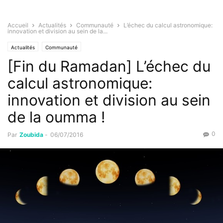
Accueil
Actualités
Communauté
L’échec du calcul astronomique:
innovation et division au sein de la...
Actualités
Communauté
[Fin du Ramadan] L’échec du
calcul astronomique:
innovation et division au sein
de la oumma !
0
Par
Zoubida
-
06/07/2016