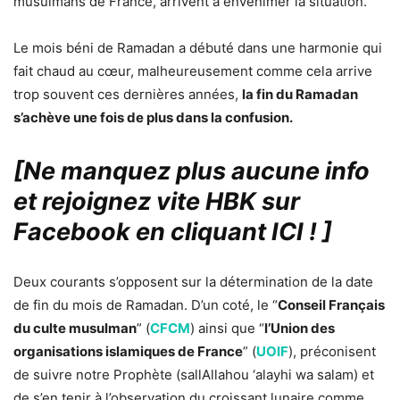
musulmans de France, arrivent à envenimer la situation.
Le mois béni de Ramadan a débuté dans une harmonie qui
fait chaud au cœur, malheureusement comme cela arrive
trop souvent ces dernières années,
la fin du Ramadan
s’achève une fois de plus dans la confusion.
[Ne manquez plus aucune info
et rejoignez vite HBK sur
Facebook en cliquant ICI !
]
Deux courants s’opposent sur la détermination de la date
de fin du mois de Ramadan. D’un coté, le “
Conseil Français
du culte musulman
” (
CFCM
) ainsi que “
l’Union des
organisations islamiques de France
” (
UOIF
), préconisent
de suivre notre Prophète (sallAllahou ‘alayhi wa salam) et
de s’en tenir à l’observation du croissant lunaire comme