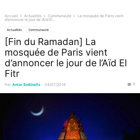
Accueil
Actualités
Communauté
La mosquée de Paris vient
d’annoncer le jour de l’Aïd El...
Actualités
Communauté
[Fin du Ramadan] La
mosquée de Paris vient
d’annoncer le jour de l’Aïd El
Fitr
0
Par
Antar Belkhelfa
-
04/07/2016