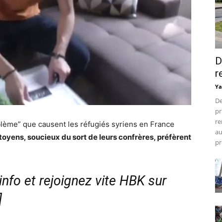
D
r
Ya
De
pr
re
lème” que causent les réfugiés syriens en France
au
toyens, soucieux du sort de leurs confrères, préfèrent
pr
nfo et rejoignez vite HBK sur
]