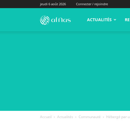
jeudi 6 août 2026
Connecter / rejoindre
alNas.fr
ACTUALITÉS
RE
Accueil
Actualités
Communauté
Hébergé par un