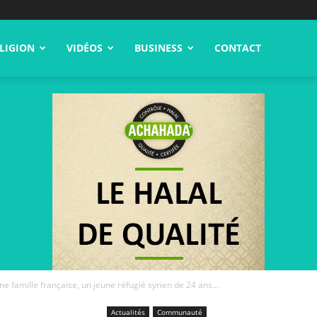
LIGION
VIDÉOS
BUSINESS
CONTACT
e famille française, un jeune réfugié syrien de 24 ans...
Actualités
Communauté