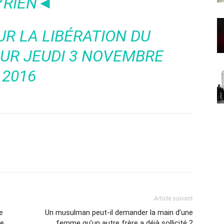
YRIEN◄
UR LA LIBÉRATION DU
UR JEUDI 3 NOVEMBRE
2016
Article suivant
e
Un musulman peut-il demander la main d’une
le
femme qu’un autre frère a déjà sollicité ?