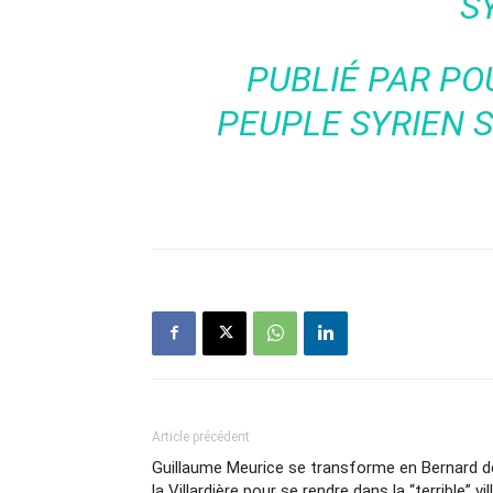
S
PUBLIÉ PAR
PO
PEUPLE SYRIEN
S
Article précédent
Guillaume Meurice se transforme en Bernard d
la Villardière pour se rendre dans la “terrible” vil