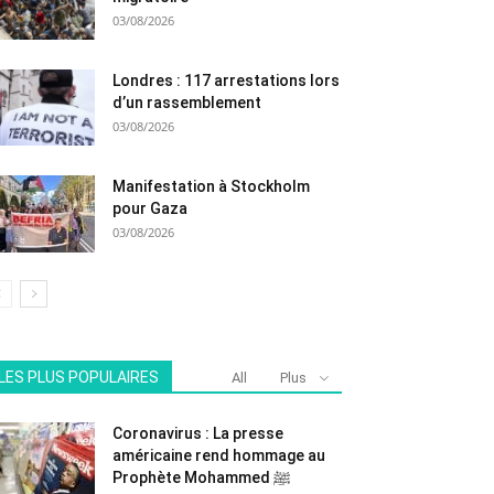
03/08/2026
Londres : 117 arrestations lors
d’un rassemblement
03/08/2026
Manifestation à Stockholm
pour Gaza
03/08/2026
LES PLUS POPULAIRES
All
Plus
Coronavirus : La presse
américaine rend hommage au
Prophète Mohammed ﷺ