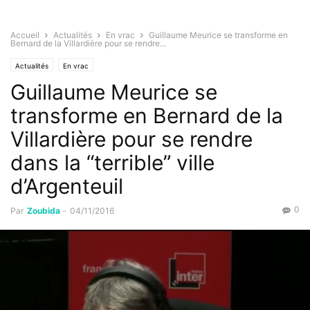
Accueil
Actualités
En vrac
Guillaume Meurice se transforme en
Bernard de la Villardière pour se rendre...
Actualités
En vrac
Guillaume Meurice se
transforme en Bernard de la
Villardière pour se rendre
dans la “terrible” ville
d’Argenteuil
0
Par
Zoubida
-
04/11/2016