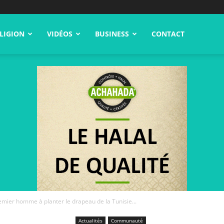
LIGION
VIDÉOS
BUSINESS
CONTACT
remier homme à planter le drapeau de la Tunisie...
Actualités
Communauté