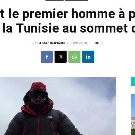
nt le premier homme à p
 la Tunisie au sommet d
Par
Antar Belkhelfa
-
18/05/2016
0