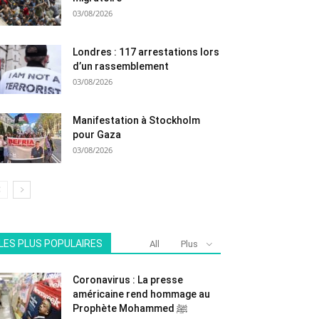
03/08/2026
Londres : 117 arrestations lors
d’un rassemblement
03/08/2026
Manifestation à Stockholm
pour Gaza
03/08/2026
LES PLUS POPULAIRES
All
Plus
Coronavirus : La presse
américaine rend hommage au
Prophète Mohammed ﷺ