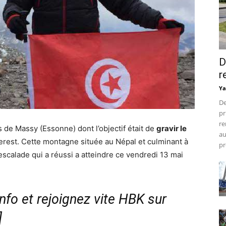
D
r
Ya
De
pr
re
de Massy (Essonne) dont l’objectif était de
gravir le
au
verest. Cette montagne située au Népal et culminant à
pr
escalade qui a réussi a atteindre ce vendredi 13 mai
fo et rejoignez vite HBK sur
]