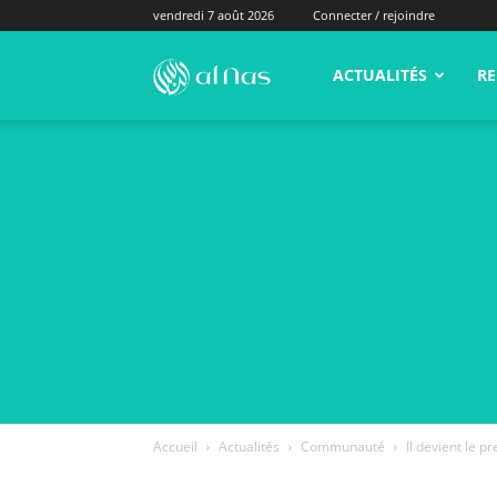
vendredi 7 août 2026
Connecter / rejoindre
alNas.fr
ACTUALITÉS
RE
Accueil
Actualités
Communauté
Il devient le p