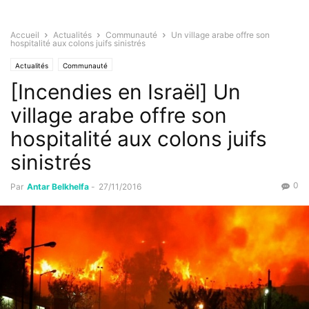
Accueil
Actualités
Communauté
Un village arabe offre son
hospitalité aux colons juifs sinistrés
Actualités
Communauté
[Incendies en Israël] Un
village arabe offre son
hospitalité aux colons juifs
sinistrés
0
Par
Antar Belkhelfa
-
27/11/2016