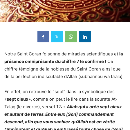
Notre Saint Coran foisonne de miracles scientifiques et
la
présence omniprésente du chiffre 7 le confirme !
Ce
chiffre témoigne de la noblesse du Saint Coran ainsi que
de la perfection indiscutable d’Allah (subhannou wa ta’ala).
En effet, on retrouve le “sept” dans la symbolique des
«
sept cieux
», comme on peut le lire dans la sourate At-
Talaq (le divorce), verset 12: «
Allah qui a créé sept cieux
et autant de terres. Entre eux [Son] commandement
descend, afin que vous sachiez qu’Allah est en vérité
Omnipotent et qu’Allah a embrassé toute chose de [Son]