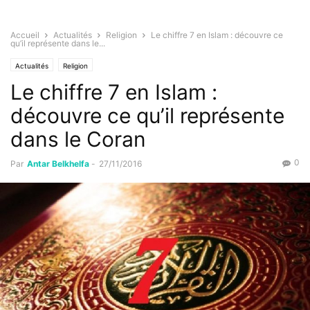
Accueil
Actualités
Religion
Le chiffre 7 en Islam : découvre ce
qu’il représente dans le...
Actualités
Religion
Le chiffre 7 en Islam :
découvre ce qu’il représente
dans le Coran
0
Par
Antar Belkhelfa
-
27/11/2016