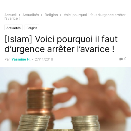
Accueil
Actualités
Religion
Voici pourquoi il faut d’urgence arrêter
l’avarice !
Actualités
Religion
[Islam] Voici pourquoi il faut
d’urgence arrêter l’avarice !
0
Par
Yasmine H.
-
27/11/2016