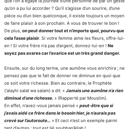
que l’on a égayé la journée d’une personne de par un geste
qu’on a pu lui accorder ? Qu’il s’agisse d’un sourire, d’une
pièce ou d’un bien quelconque, il existe toujours un moyen
de faire plaisir à son prochain. A vous de trouver le bon !
De plus,
on peut donner tout et n’importe quoi, pourvu que
cela fasse plaisir
. Si votre femme aime les fleurs, offre-lui-
en ! Si votre frère n’a pas d’argent, donnez-lui-en !
Ne
soyez pas avares car l’avarice est un très grand danger.
Ensuite, sur du long terme, une aumône vous enrichira ; ne
pensez pas que le fait de donner ne diminue en quoi que
ce soit votre richesse. Bien au contraire, le Prophète
(‘alayhi salat wa salam) a dit: «
Jamais une aumône n’a rien
diminué d’une richesse.
» (Rapperté par Mouslim).
En effet, n’avez-vous jamais pensé «
peut-être que si
j’avais aidé ce frère dans le besoin hier, je n’aurais pas
crevé sur l’autoroute…
» Et ceci n’est un exemple parmi
tant d’autres ; tout est lié soubhan’Allah !