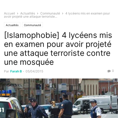
Accueil
Actualités
Communauté
4 lycéens mis en examen pour
avoir projeté une attaque terroriste...
Actualités
Communauté
[Islamophobie] 4 lycéens mis
en examen pour avoir projeté
une attaque terroriste contre
une mosquée
0
Par
Farah B
-
05/04/2015