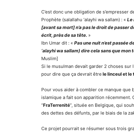
C’est donc une obligation de s’empresser de
Prophète (salallahu ‘alayhi wa sallam) : «
Le
[avant sa mort] n’a pas le droit de passer
écrit, près de sa tête.
»
Ibn Umar dit : «
Pas une nuit n’est passée de
‘alayhi wa sallam) dire cela sans que mon 
Muslim]
Si le musulman devait garder 2 choses sur 
pour dire que ça devrait être
le linceul et l
Pour vous aider à combler ce manque que b
islamique a fait son apparition récemment.
“
FraTerrenité
”, située en Belgique, qui so
des dettes des défunts, par le biais de la za
Ce projet pourrait se résumer sous trois gr