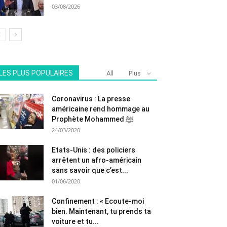
03/08/2026
LES PLUS POPULAIRES
All
Plus
Coronavirus : La presse
américaine rend hommage au
Prophète Mohammed ﷺ
24/03/2020
Etats-Unis : des policiers
arrêtent un afro-américain
sans savoir que c’est...
01/06/2020
Confinement : « Ecoute-moi
bien. Maintenant, tu prends ta
voiture et tu...