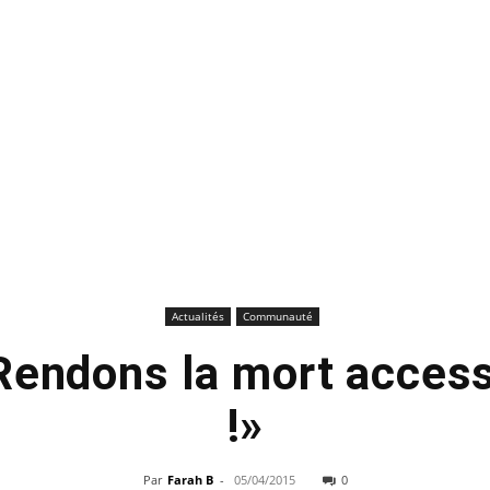
Actualités
Communauté
Rendons la mort access
!»
Par
Farah B
-
05/04/2015
0