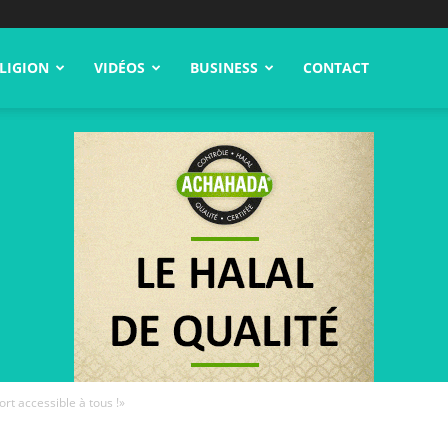
LIGION
VIDÉOS
BUSINESS
CONTACT
rt accessible à tous !»