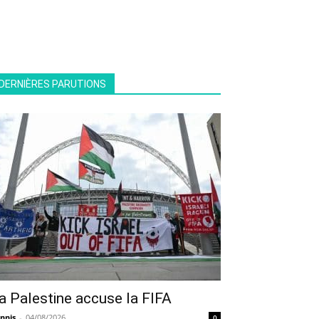
DERNIÈRES PARUTIONS
a Palestine accuse la FIFA
nnis
-
04/08/2026
0