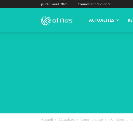
jeudi 6 août 2026
Connecter / rejoindre
alNas.fr
ACTUALITÉS
RE
Accueil
Actualités
Communauté
«Rendons la mo