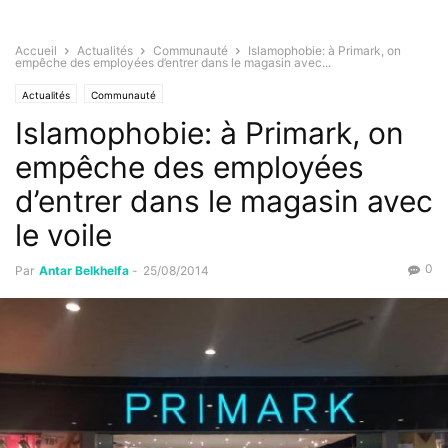
Accueil
Actualités
Communauté
Islamophobie: à Primark, on
empêche des employées d’entrer dans le magasin avec...
Actualités
Communauté
Islamophobie: à Primark, on
empêche des employées
d’entrer dans le magasin avec
le voile
0
Par
Antar Belkhelfa
-
25/08/2014