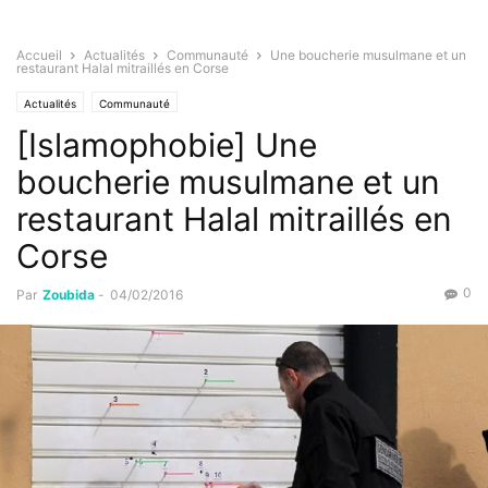
Accueil
Actualités
Communauté
Une boucherie musulmane et un
restaurant Halal mitraillés en Corse
Actualités
Communauté
[Islamophobie] Une
boucherie musulmane et un
restaurant Halal mitraillés en
Corse
0
Par
Zoubida
-
04/02/2016